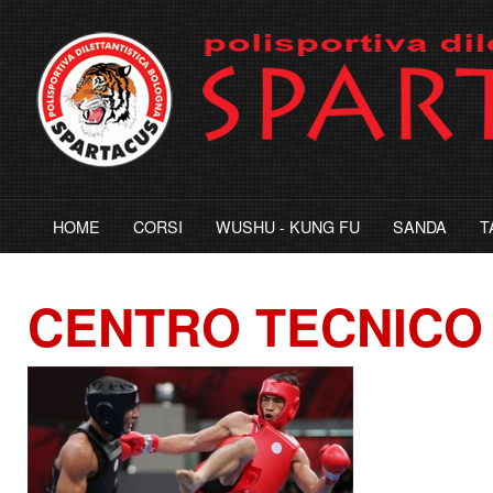
HOME
CORSI
WUSHU - KUNG FU
SANDA
T
CENTRO
TECNICO 