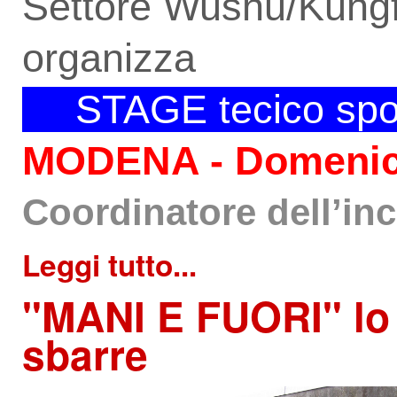
Settore Wushu/Kung
organizza
XX
STAGE tecico spo
MODENA - Domeni
Coordinatore dell’in
Leggi tutto...
"MANI
E FUORI" lo s
sbarre