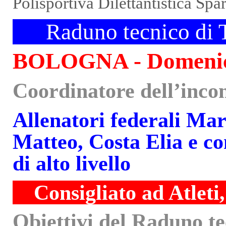
Polisportiva Dilettantistica Spa
XX
Raduno tecnico di 
BOLOGNA - Domenica
Coordinatore dell’inco
Allenatori federali Ma
Matteo, Costa Elia e co
di alto livello
xx
Consigliato ad Atleti
Obiettivi del Raduno te