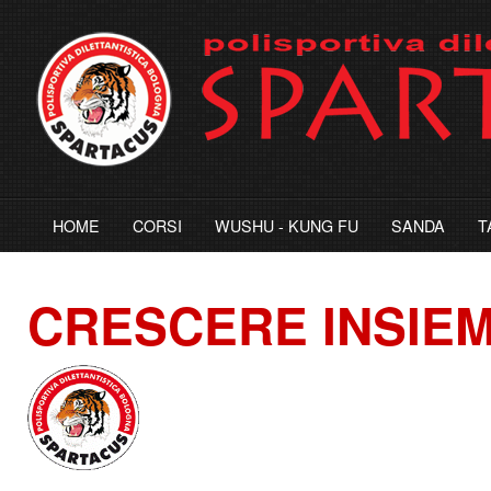
HOME
CORSI
WUSHU - KUNG FU
SANDA
T
CRESCERE
INSIE