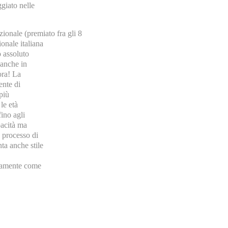
ggiato nelle
zionale (premiato fra gli 8
ionale italiana
o assoluto
 anche in
ora! La
ente di
più
le età
fino agli
pacità ma
 processo di
ta anche stile
itamente come