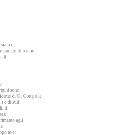
estato da
ramandato fino a noi
e di
e
rigini sono
Le forme di Qi Qong e le
 e di stili
, il
resi
erimento agli
la
dopo aver