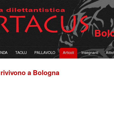
ANDA
TAOLU
PALLAVOLO
Articoli
Insegnanti
Attiv
 rivivono a Bologna