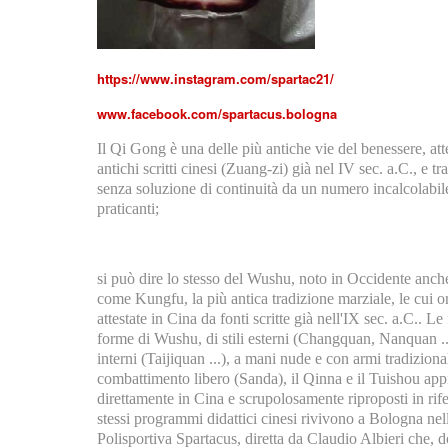
https://www.instagram.com/spartac21/
www.facebook.com/spartacus.bologna
Il Qi Gong è una delle più antiche vie del benessere, att
antichi scritti cinesi (Zuang-zi) già nel IV sec. a.C., e t
senza soluzione di continuità da un numero incalcolabil
praticanti;
si può dire lo stesso del Wushu, noto in Occidente anch
come Kungfu, la più antica tradizione marziale, le cui o
attestate in Cina da fonti scritte già nell'IX sec. a.C.. 
forme di Wushu, di stili esterni (Changquan, Nanquan ...)
interni (Taijiquan ...), a mani nude e con armi tradizionali
combattimento libero (Sanda), il Qinna e il Tuishou app
direttamente in Cina e scrupolosamente riproposti in rif
stessi programmi didattici cinesi rivivono a Bologna nel
Polisportiva Spartacus, diretta da Claudio Albieri che, 