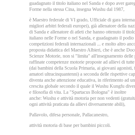
guadagnato il titolo italiano nel Sanda e dopo aver gare
Forme nella stessa Cina, insegna Wushu dal 1987,
è Maestro federale di VI grado, Ufficiale di gara interna
migliori arbitri federali europei), già allenatore della naz
di Sanda e allenatore di atleti che hanno ottenuto il titol
italiano nelle Forme o nel Sanda, e guadagnato il podio
competizioni federali internazionali ... e molto altro anc
proposta didattica del Maestro Albieri, che è anche Doc
Scienze Motorie, non si "limita" all'insegnamento delle 
raffinate competenze motorie proposte ad allievi di tutte 
(dai bambini della Scuola Primaria, ai giovani agonisti, 
amatori ultracinquantenni) a seconda delle rispettive ca
diventa anche attenzione educativa, in riferimento ad un
crescita globale secondo il quale il Wushu Kungfu diven
e filosofia di vita. La "Spartacus Bologna" è inoltre
anche: Wushu e attività motoria per non vedenti (gratu
ogni attività praticata da allievi diversamente abili),
Pallavolo
,
difesa personale, Pallacanestro,
attività motoria di
base per bambini piccoli.