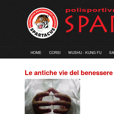
HOME
CORSI
WUSHU - KUNG FU
S
Le antiche vie del benessere