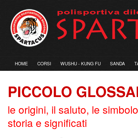
HOME
CORSI
WUSHU - KUNG FU
SANDA
T
PICCOLO GLOSSA
le origini, il saluto, le simbol
storia e significati