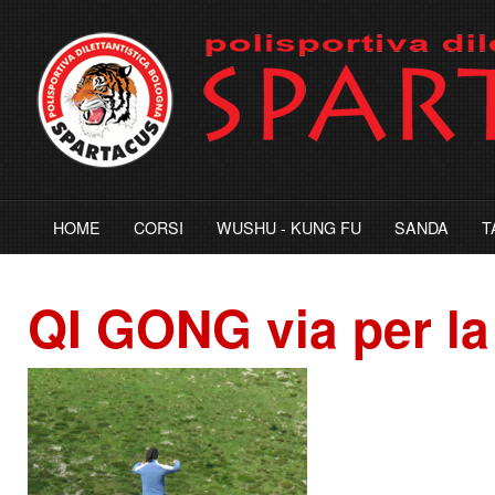
HOME
CORSI
WUSHU - KUNG FU
SANDA
T
QI GONG via per la q