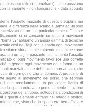
o può essere utile cronometrarsi), infine possiamo
on la variante - non trascurabile - data appunto
idente l’aspetto marziale di questa disciplina ma
spada, a differenza della sciabola (arma ad un solo
caratterizzata da un uso particolarmente raffinato e
atticamente ci si concentri su quattro movimenti
ella “forma 32” abbiamo un’ampia gamma di tecniche
arziale così nel Taiji con la spada ogni movimento
cnica stiamo virtualmente colpendo ma anche come
 uscita o un taglio passante - solitamente l’assetto
ificato di ogni movimento favorisce una corretta
oiché in genere ogni movimento della forma ha un
ontenuti marziali anche del braccio non armato, che
cato di ogni gesto che si compie. A proposito di
nte legato al movimento del polso, che esprime
chiede assiduamente un particolare livello di
n uso la spada entravano personalmente in azione
a gestione della truppa, sottoposta a condizioni di
ali e questi elementi entrano nel retaggio storico,
rdiamo che, visto che la spada era ben affilata e