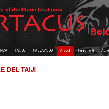
ANDA
TAOLU
PALLAVOLO
Articoli
Insegnanti
Attiv
 DEL TAIJI