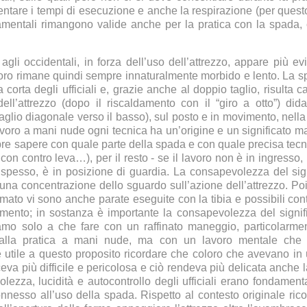
ntare i tempi di esecuzione e anche la respirazione (per quest
amentali rimangono valide anche per la pratica con la spada, c
li occidentali, in forza dell’uso dell’attrezzo, appare più ev
lavoro rimane quindi sempre innaturalmente morbido e lento. La 
a corta degli ufficiali e, grazie anche al doppio taglio, risulta 
ell’attrezzo (dopo il riscaldamento con il “giro a otto”) did
 taglio diagonale verso il basso), sul posto e in movimento, n
voro a mani nude ogni tecnica ha un’origine e un significato m
e sapere con quale parte della spada e con quale precisa te
con contro leva…), per il resto - se il lavoro non è in ingresso,
pesso, è in posizione di guardia. La consapevolezza del sign
na concentrazione dello sguardo sull’azione dell’attrezzo. P
armato vi sono anche parate eseguite con la tibia e possibili c
mento; in sostanza è importante la consapevolezza del signifi
mo solo a che fare con un raffinato maneggio, particolarme
alla pratica a mani nude, ma con un lavoro mentale che ri
e utile a questo proposito ricordare che coloro che avevano i
eva più difficile e pericolosa e ciò rendeva più delicata anche l
lezza, lucidità e autocontrollo degli ufficiali erano fondament
nesso all’uso della spada. Rispetto al contesto originale rico