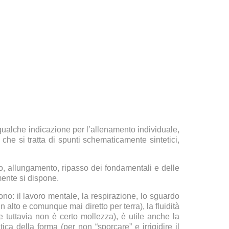
qualche indicazione per l’allenamento individuale,
 che si tratta di spunti schematicamente sintetici,
, allungamento, ripasso dei fondamentali e delle
mente si dispone.
o: il lavoro mentale, la respirazione, lo sguardo
lto e comunque mai diretto per terra), la fluidità
 tuttavia non è certo mollezza), è utile anche la
ca della forma (per non “sporcare” e irrigidire il