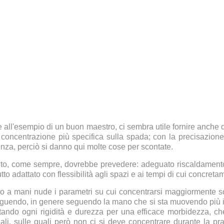
 all'esempio di un buon maestro, ci sembra utile fornire anche 
na concentrazione più specifica sulla spada; con la precisazione
rienza, perciò si danno qui molte cose per scontate.
nto, come sempre, dovrebbe prevedere: adeguato riscaldamento
tto adattato con flessibilità agli spazi e ai tempi di cui concreta
ro a mani nude i parametri su cui concentrarsi maggiormente son
eguendo, in genere seguendo la mano che si sta muovendo più in a
ando ogni rigidità e durezza per una efficace morbidezza, che
li, sulle quali però non ci si deve concentrare durante la prati