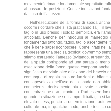
movimento), rimane fondamentale soprattutto ralle
abbassare le posizioni. Queste indicazioni fond
dall’uso dell’attrezzo.
Nell’esecuzione della forma di spada anche ag
occorre ricordare che si sta praticando Taiji, il 
taglio in uso presso i soldati semplici), era l’arm
articolato. Benché per introdursi al maneggio d
fondamentali (affondo, taglio, taglio ascendente,
che è bene saper riconoscere. Come infatti nel la
rappresenta una precisa tecnica: dovremmo sempr
stiamo estraendo l’attrezzo (svitando, arretrando, 
della spada corrisponde ad una parata o, meno s
esecuzione della forma, questo comporta anche u
significato marziale oltre all’azione del braccio 
comunque di regola ha pure funzioni di bilancia
consapevolezza nell’uso della spada non abbia
competenze decisamente più elevate rispetto 
concentrazione e autocontrollo. Può essere fors
quando la situazione sul campo di battaglia si fac
elevato stress, perciò la determinazione, autorevo
culturale ma, in qualche modo, anche tecnico con