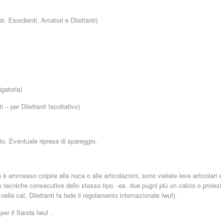
t. Esordienti, Amatori e Dilettanti)
igatoria)
 – per Dilettanti facoltativo)
uto. Eventuale ripresa di spareggio.
 è ammesso colpire alla nuca o alle articolazioni, sono vietate leve articolari 
tecniche consecutive dello stesso tipo. -es. due pugni più un calcio o proiezi
lla cat. Dilettanti fa fede il regolamento internazionale Iwuf).
 per il Sanda Iwuf .