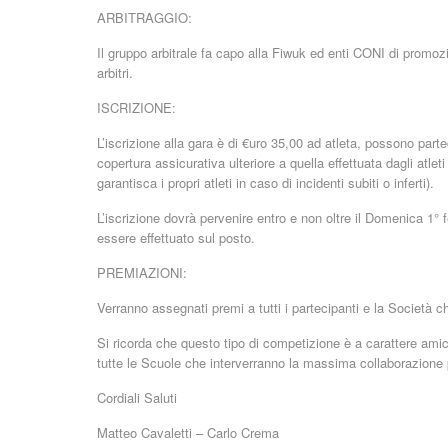
ARBITRAGGIO:
Il gruppo arbitrale fa capo alla Fiwuk ed enti CONI di promo
arbitri.
ISCRIZIONE:
L’iscrizione alla gara è di €uro 35,00 ad atleta, possono pa
copertura assicurativa ulteriore a quella effettuata dagli atlet
garantisca i propri atleti in caso di incidenti subiti o inferti).
L’iscrizione dovrà pervenire entro e non oltre il Domenica 1°
essere effettuato sul posto.
PREMIAZIONI:
Verranno assegnati premi a tutti i partecipanti e la Società c
Si ricorda che questo tipo di competizione è a carattere amic
tutte le Scuole che interverranno la massima collaborazione 
Cordiali Saluti
Matteo Cavaletti – Carlo Crema