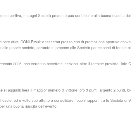
zione sportiva, ma ogni Società presente può contribuire alla buona riuscita d
rtecipare atleti CONI-Fiwuk o tesserati presso enti di promozione sportiva co
i nelle proprie società, pertanto si propone alle Società partecipanti di fornire a
 febbraio 2026, non verranno accettate iscrizioni oltre il termine previsto. In
he si aggiudicherà il maggior numero di vittorie (oro 3 punti, argento 2 punti,
hevole, ed è volto soprattutto a consolidare i buoni rapporti tra le Società di 
per una buona riuscita dell’evento.