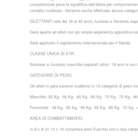
competizione) pena la squalifica dell’atleta per comportame
contatto moderato. Verranno anche effettuate alcune categori
DILETTANTI (età dai 18 ai 40 anni) Juniores e Seniores sepa
Gara aperta ad atleti con più ampia esperienza agonistica si
Sarà applicato il regolamento internazionale per il Sanda.
CLASSE UNICA DI ETA’:
Seniores e Juniores maschile separati (oltre i 18 anni e non 
CATEGORIE DI PESO:
Gli atleti in gara saranno suddivisi in 10 categorie di peso ma
Maschile -52 Kg. -56 Kg. -60 Kg. -65 Kg. -70 Kg. -75 Kg. -8
Femminile - 48 Kg. -52 Kg. -56 Kg. -60 Kg. -65 Kg. -70 Kg. 
AREA DI COMBATTIMENTO:
m 8 x 8 (m 10 x 10 compresa area d’uscita) uno o due campi 