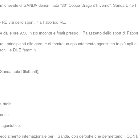
a amichevole di SANDA denominata “30° Coppa Drago d’Inverno”. Sanda Elite Fiw
o RE via dello sport, 7 a Fabbrico RE.
dalle ore 9,30 inizio incontri e finali presso il Palazzetto dello sport di Fabbri
 principianti alle gare, e di fornire un appuntamento agonistico in più agli atle
schili e DUE femminili.
Sanda solo Dilettanti);
titoli:
anni)
 agonistico.
 il regolamento internazionale per il Sanda, con deroghe che permettano il