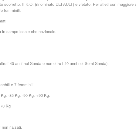
nto scorretto. Il K.O. (rinominato DEFAULT) è vietato. Per atleti con maggio
e femminili.
rati
a in campo locale che nazionale.
oltre i 40 anni nel Sanda e non oltre i 40 anni nel Semi Sanda).
schili e 7 femminili;
0 Kg. -85 Kg. -90 Kg. +90 Kg.
+70 Kg
non rialzati.