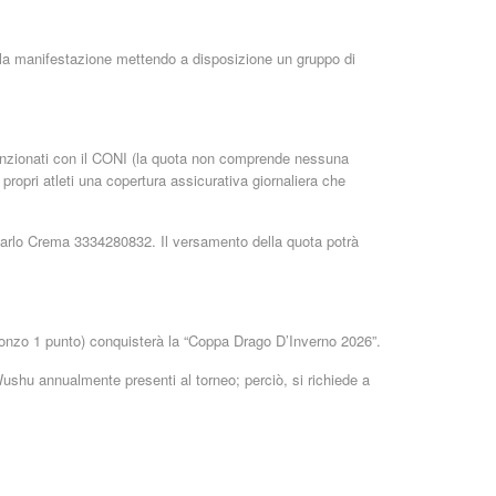
ella manifestazione mettendo a disposizione un gruppo di
nvenzionati con il CONI (la quota non comprende nessuna
i propri atleti una copertura assicurativa giornaliera che
fo Carlo Crema 3334280832. Il versamento della quota potrà
 bronzo 1 punto) conquisterà la “Coppa Drago D’Inverno 2026”.
Wushu annualmente presenti al torneo; perciò, si richiede a