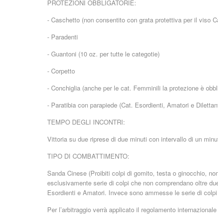
PROTEZIONI OBBLIGATORIE:
- Caschetto (non consentito con grata protettiva per il viso Ca
- Paradenti
- Guantoni (10 oz. per tutte le categotie)
- Corpetto
- Conchiglia (anche per le cat. Femminili la protezione è obbl
- Paratibia con parapiede (Cat. Esordienti, Amatori e Dilettanti
TEMPO DEGLI INCONTRI:
Vittoria su due riprese di due minuti con intervallo di un min
TIPO DI COMBATTIMENTO:
Sanda Cinese (Proibiti colpi di gomito, testa o ginocchio, non
esclusivamente serie di colpi che non comprendano oltre due 
Esordienti e Amatori. Invece sono ammesse le serie di colpi ne
Per l’arbitraggio verrà applicato il regolamento internazionale