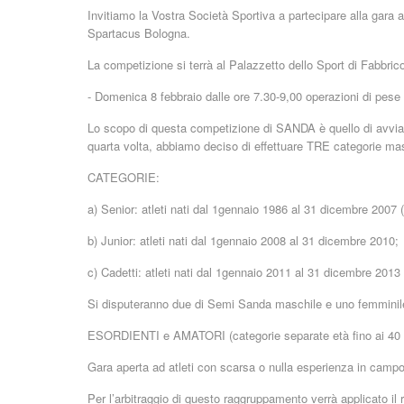
Invitiamo la Vostra Società Sportiva a partecipare alla gar
Spartacus Bologna.
La competizione si terrà al Palazzetto dello Sport di Fabbric
- Domenica 8 febbraio dalle ore 7.30-9,00 operazioni di pese e 
Lo scopo di questa competizione di SANDA è quello di avviare i
quarta volta, abbiamo deciso di effettuare TRE categorie ma
CATEGORIE:
a) Senior: atleti nati dal 1gennaio 1986 al 31 dicembre 2007 (
b) Junior: atleti nati dal 1gennaio 2008 al 31 dicembre 2010;
c) Cadetti: atleti nati dal 1gennaio 2011 al 31 dicembre 2013
Si disputeranno due di Semi Sanda maschile e uno femminile 
ESORDIENTI e AMATORI (categorie separate età fino ai 40 
Gara aperta ad atleti con scarsa o nulla esperienza in campo
Per l’arbitraggio di questo raggruppamento verrà applicato